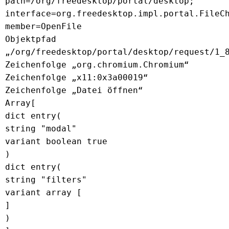
path=/org/freedesktop/portal/desktop;
interface=org.freedesktop.impl.portal.FileC
member=OpenFile
Objektpfad
„/org/freedesktop/portal/desktop/request/1_
Zeichenfolge „org.chromium.Chromium“
Zeichenfolge „x11:0x3a00019“
Zeichenfolge „Datei öffnen“
Array[
dict entry(
string "modal"
variant boolean true
)
dict entry(
string "filters"
variant array [
]
)