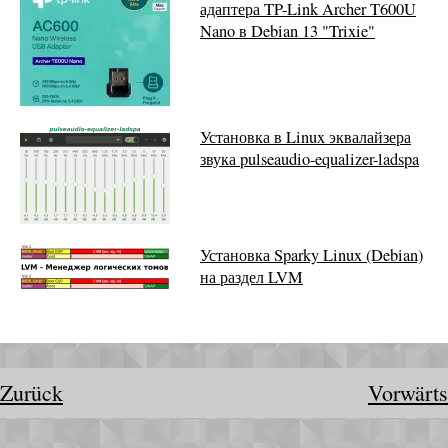
адаптера TP-Link Archer T600U
Nano в Debian 13 "Trixie"
Установка в Linux эквалайзера
звука pulseaudio-equalizer-ladspa
Установка Sparky Linux (Debian)
на раздел LVM
Zurück
Vorwärts