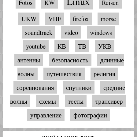
Linux
Fotos
KW
Reisen
UKW
VHF
firefox
morse
soundtrack
video
windows
youtube
КВ
ТВ
УКВ
антенны
безопасность
длинные
волны
путешествия
религия
соревнования
спутники
средние
волны
схемы
тесты
трансивер
управление
фотографии