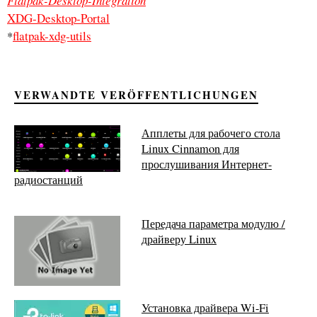
Flatpak-Desktop-Integration
XDG-Desktop-Portal
flatpak-xdg-utils
*
VERWANDTE VERÖFFENTLICHUNGEN
Апплеты для рабочего стола
Linux Cinnamon для
прослушивания Интернет-
радиостанций
Передача параметра модулю /
драйверу Linux
Установка драйвера Wi-Fi