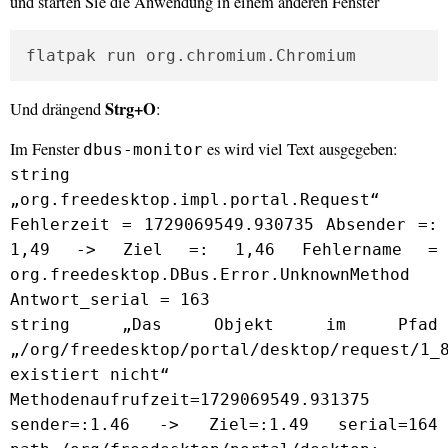
und starten Sie die Anwendung in einem anderen Fenster
flatpak run org.chromium.Chromium
Strg+O
Und drängend
:
Im Fenster
es wird viel Text ausgegeben:
dbus-monitor
string
„org.freedesktop.impl.portal.Request“
Fehlerzeit = 1729069549.930735 Absender =:
1,49 -> Ziel =: 1,46 Fehlername =
org.freedesktop.DBus.Error.UnknownMethod
Antwort_serial = 163
string „Das Objekt im Pfad
„/org/freedesktop/portal/desktop/request/1_
existiert nicht“
Methodenaufrufzeit=1729069549.931375
sender=:1.46 -> Ziel=:1.49 serial=164