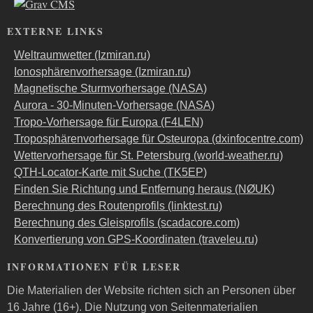
EXTERNE LINKS
Weltraumwetter (Izmiran.ru)
Ionosphärenvorhersage (Izmiran.ru)
Magnetische Sturmvorhersage (NASA)
Aurora - 30-Minuten-Vorhersage (NASA)
Tropo-Vorhersage für Europa (F4LEN)
Troposphärenvorhersage für Osteuropa (dxinfocentre.com)
Wettervorhersage für St. Petersburg (world-weather.ru)
QTH-Locator-Karte mit Suche (TK5EP)
Finden Sie Richtung und Entfernung heraus (NØUK)
Berechnung des Routenprofils (linktest.ru)
Berechnung des Gleisprofils (scadacore.com)
Konvertierung von GPS-Koordinaten (traveleu.ru)
INFORMATIONEN FÜR LESER
Die Materialien der Website richten sich an Personen über
16 Jahre (16+). Die Nutzung von Seitenmaterialien