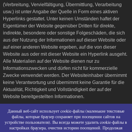
(Verbreitung, Vervielfältigung, Übermittlung, Verarbeitung
usw.) ist unter Angabe der Quelle in Form eines aktiven
Hyperlinks gestattet. Unter keinen Umständen haftet der
Eigentümer der Website gegenüber Dritten für direkte,
indirekte, besondere oder sonstige Folgeschäden, die sich
aus der Nutzung der Informationen auf dieser Website oder
auf einer anderen Website ergeben, auf die von dieser
Website aus oder mit dieser Website ein Hyperlink ausgeht.
Alle Materialien auf der Website dienen nur zu
Informationszwecken und dürfen nicht für kommerzielle
Zwecke verwendet werden. Der Websiteinhaber übernimmt
keine Verantwortung und übernimmt keine Garantie für die
Aktualität, Richtigkeit und Vollständigkeit der auf der
Website bereitgestellten Informationen.
Пользовательское соглашение и контакты
Данный веб-сайт использует cookie-файлы (маленькие текстовые
Политика конфиденциальности (политика в
файлы, которые браузер сохраняет при посещении сайтов на
устройстве пользователя). Вы всегда можете удалить cookie-файлы в
отношении обработки персональных данных)
настройках браузера, очистив историю посещений. Продолжая
Политика использования файлов cookies