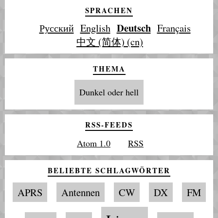
SPRACHEN
Deutsch
Русский
English
Français
中文 (简体) (cn)
THEMA
Dunkel oder hell
RSS-FEEDS
Atom 1.0
RSS
BELIEBTE SCHLAGWÖRTER
APRS
Antennen
CW
DX
FM