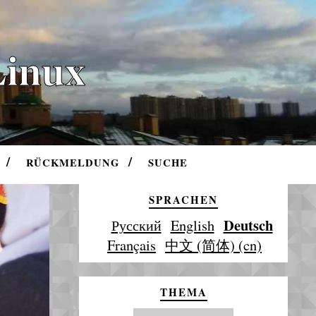
Linux
RÜCKMELDUNG
SUCHE
SPRACHEN
Deutsch
Русский
English
Français
中文 (简体) (cn)
THEMA