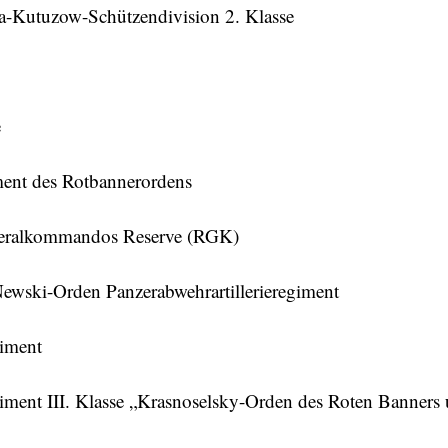
a-Kutuzow-Schützendivision 2. Klasse
e
iment des Rotbannerordens
neralkommandos Reserve (RGK)
ewski-Orden Panzerabwehrartillerieregiment
giment
giment III. Klasse „Krasnoselsky-Orden des Roten Banners