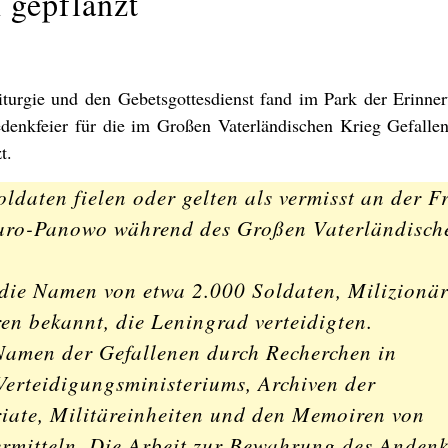
 gepflanzt
iturgie und den Gebetsgottesdienst fand im Park der Erinne
denkfeier für die im Großen Vaterländischen Krieg Gefallene
t.
ldaten fielen oder gelten als vermisst an der F
aro-Panowo während des Großen Vaterländisch
 die Namen von etwa 2.000 Soldaten, Milizionä
 bekannt, die Leningrad verteidigten.
Namen der Gefallenen durch Recherchen in
erteidigungsministeriums, Archiven der
iate, Militäreinheiten und den Memoiren von
ermitteln. Die Arbeit zur Bewahrung des Anden