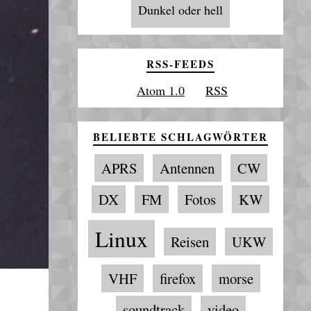
Dunkel oder hell
RSS-FEEDS
Atom 1.0
RSS
BELIEBTE SCHLAGWÖRTER
APRS
Antennen
CW
DX
FM
Fotos
KW
Linux
Reisen
UKW
VHF
firefox
morse
soundtrack
video