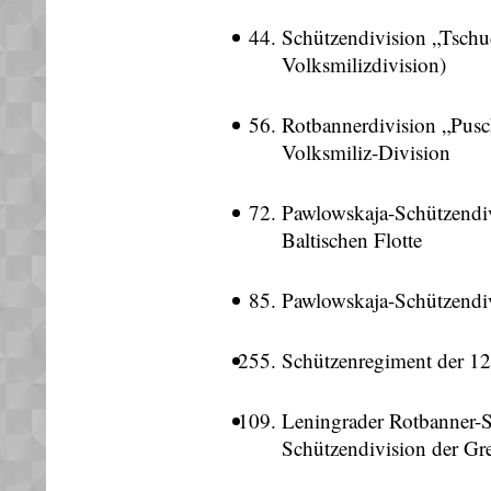
Schützendivision „Tschud
Volksmilizdivision)
Rotbannerdivision „Pusch
Volksmiliz-Division
Pawlowskaja-Schützendivi
Baltischen Flotte
Pawlowskaja-Schützendivi
Schützenregiment der 1
Leningrader Rotbanner-Sc
Schützendivision der Gr