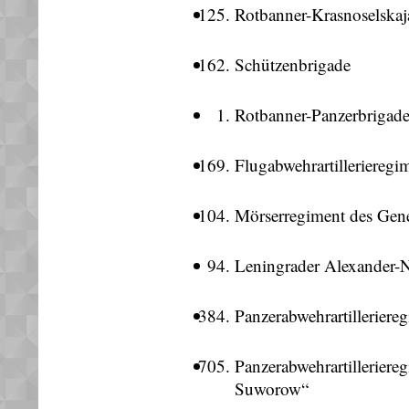
Rotbanner-Krasnoselskaj
Schützenbrigade
Rotbanner-Panzerbrigad
Flugabwehrartilleriereg
Mörserregiment des Ge
Leningrader Alexander-N
Panzerabwehrartilleriere
Panzerabwehrartilleriere
Suworow“