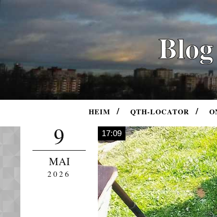
Blog
HEIM
QTH-LOCATOR
O
9
17:09
MAI
2026