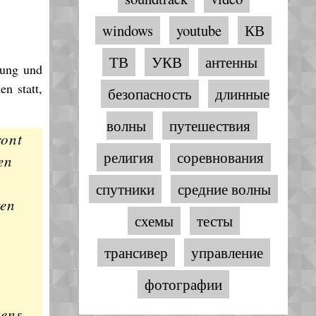
windows
youtube
КВ
ТВ
УКВ
антенны
rung und
n statt,
безопасность
длинные
волны
путешествия
ront
религия
соревнования
en
спутники
средние волны
ren
схемы
тесты
трансивер
управление
фотографии
kens