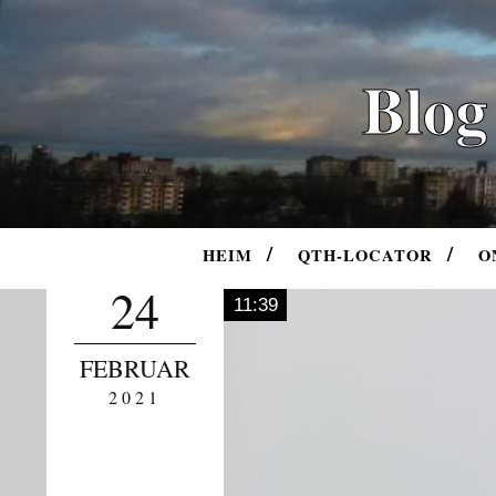
Blog
HEIM
QTH-LOCATOR
O
24
11:39
FEBRUAR
2021