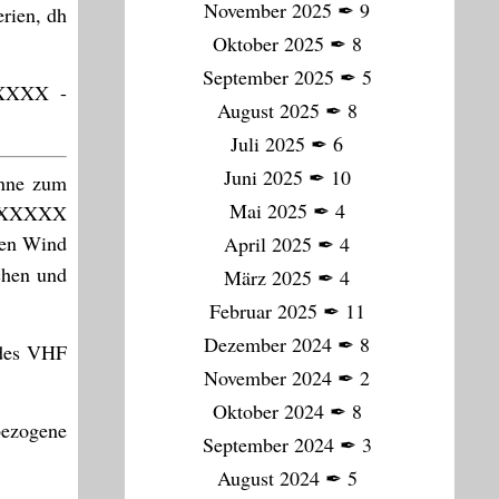
November 2025
✒
9
rien, dh
Oktober 2025
✒
8
September 2025
✒
5
XXXXX -
August 2025
✒
8
Juli 2025
✒
6
Juni 2025
✒
10
enne zum
Mai 2025
✒
4
es XXXXX
den Wind
April 2025
✒
4
chen und
März 2025
✒
4
Februar 2025
✒
11
Dezember 2024
✒
8
 des VHF
November 2024
✒
2
Oktober 2024
✒
8
bezogene
September 2024
✒
3
August 2024
✒
5