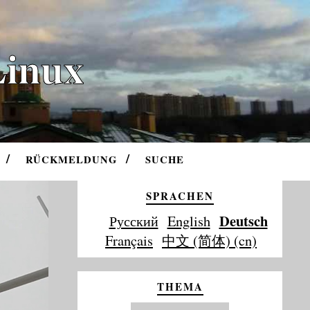
Linux
RÜCKMELDUNG
SUCHE
SPRACHEN
Deutsch
Русский
English
Français
中文 (简体) (cn)
THEMA