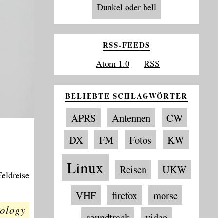
Dunkel oder hell
RSS-FEEDS
Atom 1.0
RSS
BELIEBTE SCHLAGWÖRTER
APRS
Antennen
CW
DX
FM
Fotos
KW
Linux
Reisen
UKW
eldreise
VHF
firefox
morse
ology
soundtrack
video