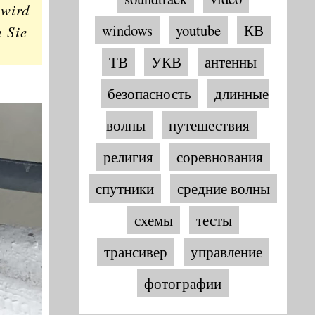
 wird
windows
youtube
КВ
n Sie
ТВ
УКВ
антенны
безопасность
длинные
волны
путешествия
религия
соревнования
спутники
средние волны
схемы
тесты
трансивер
управление
фотографии