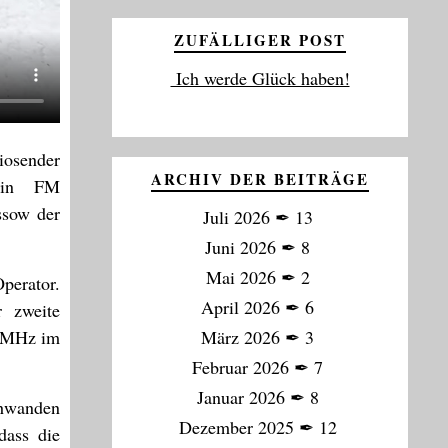
ZUFÄLLIGER POST
Ich werde Glück haben!
iosender
ARCHIV DER BEITRÄGE
 in FM
ssow der
Juli 2026
✒
13
Juni 2026
✒
8
Mai 2026
✒
2
perator.
April 2026
✒
6
r zweite
7 MHz im
März 2026
✒
3
Februar 2026
✒
7
Januar 2026
✒
8
chwanden
Dezember 2025
✒
12
dass die