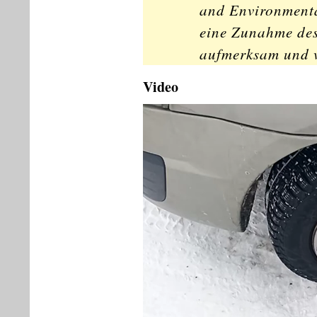
and Environmenta
eine Zunahme des 
aufmerksam und v
Video