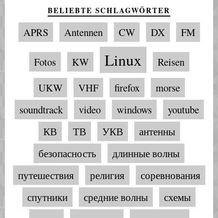
BELIEBTE SCHLAGWÖRTER
APRS
Antennen
CW
DX
FM
Linux
Fotos
KW
Reisen
UKW
VHF
firefox
morse
soundtrack
video
windows
youtube
КВ
ТВ
УКВ
антенны
безопасность
длинные волны
путешествия
религия
соревнования
спутники
средние волны
схемы