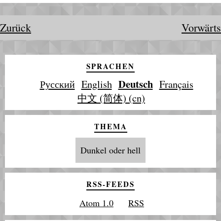
Zurück
Vorwärts
SPRACHEN
Deutsch
Русский
English
Français
中文 (简体) (cn)
THEMA
Dunkel oder hell
RSS-FEEDS
Atom 1.0
RSS