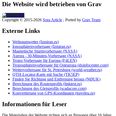
Die Website wird betrieben von Grav
Copyright © 2015-2026
Sora Article
, Ported by
Grav Team
Externe Links
Weltraumwetter (Izmiran.ru)
Ionosphärenvorhersage (Izmiran.ru)
Magnetische Sturmvorhersage (NASA)
Aurora - 30-Minuten-Vorhersage (NASA)
Tropo-Vorhersage für Europa (F4LEN)
Troposphärenvorhersage für Osteuropa (dxinfocentre.com)
Wettervorhersage für St. Petersburg (world-weather.ru)
QTH-Locator-Karte mit Suche (TK5EP)
Finden Sie Richtung und Entfernung heraus (NØUK)
Berechnung des Routenprofils (linktest.ru)
Berechnung des Gleisprofils (scadacore.com)
Konvertierung von GPS-Koordinaten (traveleu.ru)
Informationen für Leser
Die Materialien der Website richten sich an Personen über 16 Jahre