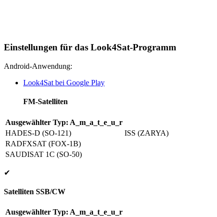
Einstellungen für das Look4Sat-Programm
Android-Anwendung:
Look4Sat bei Google Play
FM-Satelliten
Ausgewählter Typ: A_m_a_t_e_u_r
HADES-D (SO-121)
ISS (ZARYA)
RADFXSAT (FOX-1B)
SAUDISAT 1C (SO-50)
✔
Satelliten SSB/CW
Ausgewählter Typ: A_m_a_t_e_u_r