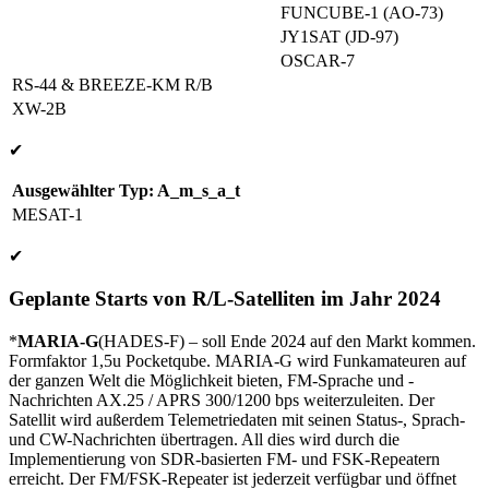
FUNCUBE-1 (AO-73)
JY1SAT (JD-97)
OSCAR-7
RS-44 & BREEZE-KM R/B
XW-2B
✔
Ausgewählter Typ: A_m_s_a_t
MESAT-1
✔
Geplante Starts von R/L-Satelliten im Jahr 2024
*
MARIA-G
(HADES-F) – soll Ende 2024 auf den Markt kommen.
Formfaktor 1,5u Pocketqube. MARIA-G wird Funkamateuren auf
der ganzen Welt die Möglichkeit bieten, FM-Sprache und -
Nachrichten AX.25 / APRS 300/1200 bps weiterzuleiten. Der
Satellit wird außerdem Telemetriedaten mit seinen Status-, Sprach-
und CW-Nachrichten übertragen. All dies wird durch die
Implementierung von SDR-basierten FM- und FSK-Repeatern
erreicht. Der FM/FSK-Repeater ist jederzeit verfügbar und öffnet