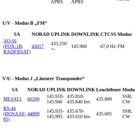
APRS
APRS
U/V - Modus B „FM“
SA
NORAD
UPLINK
DOWNLINK
CTCSS
Modus
AO-91
435.250
(FOX-1B,
43017
145.960
67,0 Hz
FM
+-
RADFXSAT)
V/U - Modus J „Linearer Transponder“
SA
NORAD
UPLINK
DOWNLINK
Leuchtfeuer
Modu
145.910-
435.810-
SSB,
MESAT1
60209
435.800
145.940
435.840 Inv.
CW
RS-44
145,935-
435.670-
SSB,
(DOSAAF-
44909
435.605
145,995
435.610 Inv.
CW
85)