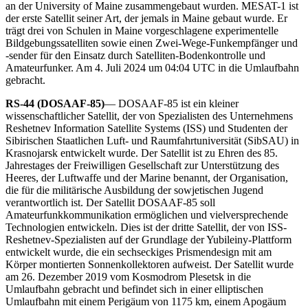
an der University of Maine zusammengebaut wurden. MESAT-1 ist
der erste Satellit seiner Art, der jemals in Maine gebaut wurde. Er
trägt drei von Schulen in Maine vorgeschlagene experimentelle
Bildgebungssatelliten sowie einen Zwei-Wege-Funkempfänger und
-sender für den Einsatz durch Satelliten-Bodenkontrolle und
Amateurfunker. Am 4. Juli 2024 um 04:04 UTC in die Umlaufbahn
gebracht.
RS-44 (DOSAAF-85)
— DOSAAF-85 ist ein kleiner
wissenschaftlicher Satellit, der von Spezialisten des Unternehmens
Reshetnev Information Satellite Systems (ISS) und Studenten der
Sibirischen Staatlichen Luft- und Raumfahrtuniversität (SibSAU) in
Krasnojarsk entwickelt wurde. Der Satellit ist zu Ehren des 85.
Jahrestages der Freiwilligen Gesellschaft zur Unterstützung des
Heeres, der Luftwaffe und der Marine benannt, der Organisation,
die für die militärische Ausbildung der sowjetischen Jugend
verantwortlich ist. Der Satellit DOSAAF-85 soll
Amateurfunkkommunikation ermöglichen und vielversprechende
Technologien entwickeln. Dies ist der dritte Satellit, der von ISS-
Reshetnev-Spezialisten auf der Grundlage der Yubileiny-Plattform
entwickelt wurde, die ein sechseckiges Prismendesign mit am
Körper montierten Sonnenkollektoren aufweist. Der Satellit wurde
am 26. Dezember 2019 vom Kosmodrom Plesetsk in die
Umlaufbahn gebracht und befindet sich in einer elliptischen
Umlaufbahn mit einem Perigäum von 1175 km, einem Apogäum