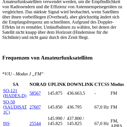
Amateurfunksatelliten verwendet werden, um die Empfindlichkeit
von Radiosendern und die Effizienz von Antennenspeisegeräten zu
vergleichen. Das stärkste Signal wird beobachtet, wenn Satelliten
über ihnen vorbeifliegen (Overhead), aber gleichzeitig ändert sich
die Empfangsfrequenz am schnellsten. Aufgrund des Doppler-
Effekts ist es rentabler, Umlaufbahnen zu wählen, bei denen der
Satellit nicht knapp über dem Horizont (Hindernisse für die
Sichtlinie) und nicht ganz durch den Zenit fliegt.
Frequenzen von Amateurfunksatelliten
*
V/U - Modus J „FM“
SA
NORAD
UPLINK
DOWNLINK
CTCSS
Modus
SO-121
58567
145.875
436.663,5
-
FM
(HADES-D)
SO-50
(SAUDISAT
27607
145.850
436.795
67,0 Hz
FM
1C)
145.990 /
437.800 /
FM,
ISS
25544
145.825
145.825
67,0 Hz
APRS