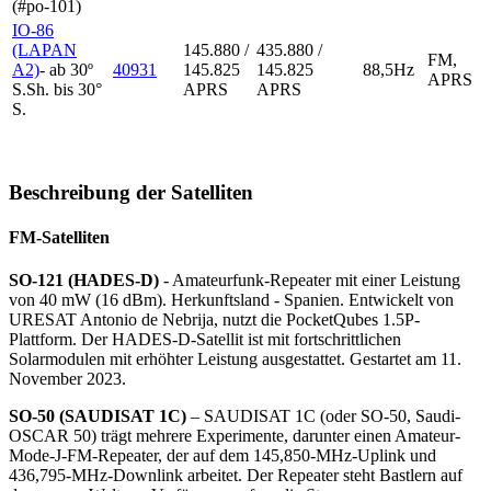
(#po-101)
IO-86
(LAPAN
145.880 /
435.880 /
FM,
A2)
- ab 30º
40931
145.825
145.825
88,5Hz
APRS
S.Sh. bis 30°
APRS
APRS
S.
Beschreibung der Satelliten
FM-Satelliten
SO-121 (HADES-D)
- Amateurfunk-Repeater mit einer Leistung
von 40 mW (16 dBm). Herkunftsland - Spanien. Entwickelt von
URESAT Antonio de Nebrija, nutzt die PocketQubes 1.5P-
Plattform. Der HADES-D-Satellit ist mit fortschrittlichen
Solarmodulen mit erhöhter Leistung ausgestattet. Gestartet am 11.
November 2023.
SO-50 (SAUDISAT 1C)
– SAUDISAT 1C (oder SO-50, Saudi-
OSCAR 50) trägt mehrere Experimente, darunter einen Amateur-
Mode-J-FM-Repeater, der auf dem 145,850-MHz-Uplink und
436,795-MHz-Downlink arbeitet. Der Repeater steht Bastlern auf