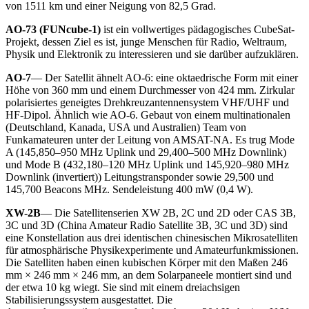
von 1511 km und einer Neigung von 82,5 Grad.
AO-73 (FUNcube-1)
ist ein vollwertiges pädagogisches CubeSat-
Projekt, dessen Ziel es ist, junge Menschen für Radio, Weltraum,
Physik und Elektronik zu interessieren und sie darüber aufzuklären.
AO-7
— Der Satellit ähnelt AO-6: eine oktaedrische Form mit einer
Höhe von 360 mm und einem Durchmesser von 424 mm. Zirkular
polarisiertes geneigtes Drehkreuzantennensystem VHF/UHF und
HF-Dipol. Ähnlich wie AO-6. Gebaut von einem multinationalen
(Deutschland, Kanada, USA und Australien) Team von
Funkamateuren unter der Leitung von AMSAT-NA. Es trug Mode
A (145,850–950 MHz Uplink und 29,400–500 MHz Downlink)
und Mode B (432,180–120 MHz Uplink und 145,920–980 MHz
Downlink (invertiert)) Leitungstransponder sowie 29,500 und
145,700 Beacons MHz. Sendeleistung 400 mW (0,4 W).
XW-2B
— Die Satellitenserien XW 2B, 2C und 2D oder CAS 3B,
3C und 3D (China Amateur Radio Satellite 3B, 3C und 3D) sind
eine Konstellation aus drei identischen chinesischen Mikrosatelliten
für atmosphärische Physikexperimente und Amateurfunkmissionen.
Die Satelliten haben einen kubischen Körper mit den Maßen 246
mm × 246 mm × 246 mm, an dem Solarpaneele montiert sind und
der etwa 10 kg wiegt. Sie sind mit einem dreiachsigen
Stabilisierungssystem ausgestattet. Die