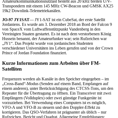
Amateurkommunikationsnutzlast besteht aus 20 kHz breiten U/V-
Transpondern mit einem 145 MHz CW-Beacon und GMSK AX25
19k2 Downlink-Telemetriekanälen.
JO-97 JY1SAT
— JY1-SAT ist ein CubeSat, der erste Satellit
Jordaniens. Es wurde am 3. Dezember 2018 an Bord der Falcon 9
von SpaceX vom Luftwaffenstützpunkt Vandenberg in den
Vereinigten Staaten gestartet. Es ist nach dem verstorbenen König
Hussein benannt, der Amateurfunker war; sein Rufzeichen war
„JY1“. Das Projekt wurde von jordanischen Studenten
verschiedener Universitäten ins Leben gerufen und von der Crown
Prince of Jordan Foundation finanziert.
Kurze Informationen zum Arbeiten über FM-
Satelliten
Frequenzen werden als Kanäle in den Speicher eingegeben – im
„Cross-Band“-Modus (Senden auf einem Band, Empfangen auf
einem anderen), unter Berücksichtigung des CTCSS-Tons, um den
Repeater für die Übertragung zu öffnen. Ein Transceiver mit zwei
Empfängern (Vollduplex) oder zwei günstige Funkgeräte ist
vorzuziehen. Bei Verwendung eines Computers ist es möglich,
VFO-A und VFO-B zu steuern und den Doppler-Effekt zu
korrigieren. Das QSO-Verfahren ist prägnanter als üblich – nur
Rufzeichen, Bericht und Quadrat. Allgemeine Empfehlungen: