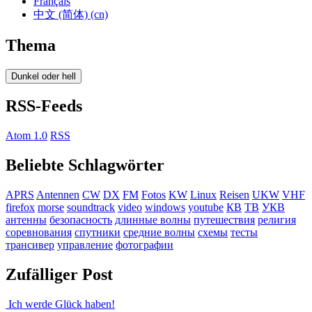
Français
中文 (简体) (cn)
Thema
Dunkel oder hell
RSS-Feeds
Atom 1.0
RSS
Beliebte Schlagwörter
APRS
Antennen
CW
DX
FM
Fotos
KW
Linux
Reisen
UKW
VHF
firefox
morse
soundtrack
video
windows
youtube
КВ
ТВ
УКВ
антенны
безопасность
длинные волны
путешествия
религия
соревнования
спутники
средние волны
схемы
тесты
трансивер
управление
фотографии
Zufälliger Post
Ich werde Glück haben!