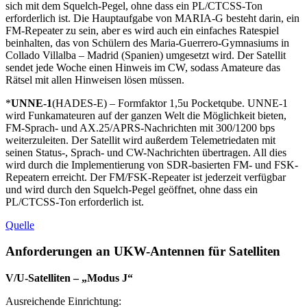
sich mit dem Squelch-Pegel, ohne dass ein PL/CTCSS-Ton
erforderlich ist. Die Hauptaufgabe von MARIA-G besteht darin, ein
FM-Repeater zu sein, aber es wird auch ein einfaches Ratespiel
beinhalten, das von Schülern des Maria-Guerrero-Gymnasiums in
Collado Villalba – Madrid (Spanien) umgesetzt wird. Der Satellit
sendet jede Woche einen Hinweis im CW, sodass Amateure das
Rätsel mit allen Hinweisen lösen müssen.
*
UNNE-1
(HADES-E) – Formfaktor 1,5u Pocketqube. UNNE-1
wird Funkamateuren auf der ganzen Welt die Möglichkeit bieten,
FM-Sprach- und AX.25/APRS-Nachrichten mit 300/1200 bps
weiterzuleiten. Der Satellit wird außerdem Telemetriedaten mit
seinen Status-, Sprach- und CW-Nachrichten übertragen. All dies
wird durch die Implementierung von SDR-basierten FM- und FSK-
Repeatern erreicht. Der FM/FSK-Repeater ist jederzeit verfügbar
und wird durch den Squelch-Pegel geöffnet, ohne dass ein
PL/CTCSS-Ton erforderlich ist.
Quelle
Anforderungen an UKW-Antennen für Satelliten
V/U-Satelliten – „Modus J“
Ausreichende Einrichtung: