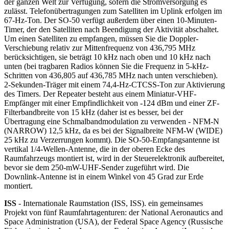
der ganzen Welt zur Verfügung, sofern die Stromversorgung es
zulässt. Telefonübertragungen zum Satelliten im Uplink erfolgen im
67-Hz-Ton. Der SO-50 verfügt außerdem über einen 10-Minuten-
Timer, der den Satelliten nach Beendigung der Aktivität abschaltet.
Um einen Satelliten zu empfangen, müssen Sie die Doppler-
Verschiebung relativ zur Mittenfrequenz von 436,795 MHz
berücksichtigen, sie beträgt 10 kHz nach oben und 10 kHz nach
unten (bei tragbaren Radios können Sie die Frequenz in 5-kHz-
Schritten von 436,805 auf 436,785 MHz nach unten verschieben).
2-Sekunden-Träger mit einem 74,4-Hz-CTCSS-Ton zur Aktivierung
des Timers. Der Repeater besteht aus einem Miniatur-VHF-
Empfänger mit einer Empfindlichkeit von -124 dBm und einer ZF-
Filterbandbreite von 15 kHz (daher ist es besser, bei der
Übertragung eine Schmalbandmodulation zu verwenden - NFM-N
(NARROW) 12,5 kHz, da es bei der Signalbreite NFM-W (WIDE)
25 kHz zu Verzerrungen kommt). Die SO-50-Empfangsantenne ist
vertikal 1/4-Wellen-Antenne, die in der oberen Ecke des
Raumfahrzeugs montiert ist, wird in der Steuerelektronik aufbereitet,
bevor sie dem 250-mW-UHF-Sender zugeführt wird. Die
Downlink-Antenne ist in einem Winkel von 45 Grad zur Erde
montiert.
ISS
- Internationale Raumstation (ISS, ISS). ein gemeinsames
Projekt von fünf Raumfahrtagenturen: der National Aeronautics and
Space Administration (USA), der Federal Space Agency (Russische