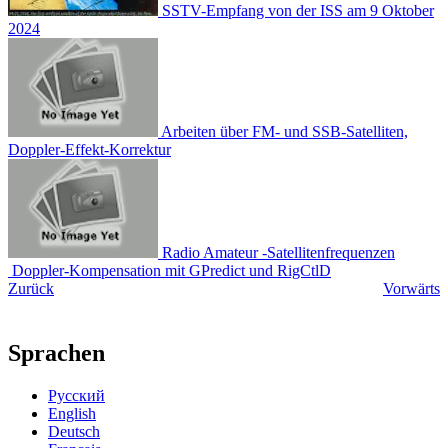
SSTV-Empfang von der ISS am 9 Oktober
2024
Arbeiten über FM- und SSB-Satelliten,
Doppler-Effekt-Korrektur
Radio Amateur -Satellitenfrequenzen
Doppler-Kompensation mit GPredict und RigCtlD
Zurück
Vorwärts
Sprachen
Русский
English
Deutsch