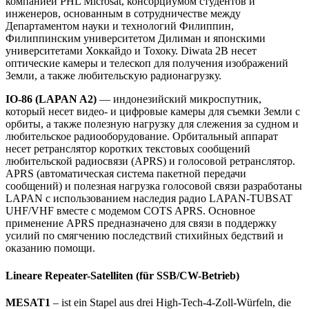
компанией PHL Microsat, консорциумом студентов и
инженеров, основанным в сотрудничестве между
Департаментом науки и технологий Филиппин,
Филиппинским университетом Дилиман и японскими
университетами Хоккайдо и Тохоку. Diwata 2B несет
оптические камеры и телескоп для получения изображений
Земли, а также любительскую радионагрузку.
IO-86 (LAPAN A2)
— индонезийский микроспутник,
который несет видео- и цифровые камеры для съемки Земли с
орбиты, а также полезную нагрузку для слежения за судном и
любительское радиооборудование. Орбитальный аппарат
несет ретранслятор коротких текстовых сообщений
любительской радиосвязи (APRS) и голосовой ретранслятор.
APRS (автоматическая система пакетной передачи
сообщений) и полезная нагрузка голосовой связи разработаны
LAPAN с использованием наследия радио LAPAN-TUBSAT
UHF/VHF вместе с модемом COTS APRS. Основное
применение APRS предназначено для связи в поддержку
усилий по смягчению последствий стихийных бедствий и
оказанию помощи.
Lineare Repeater-Satelliten (für SSB/CW-Betrieb)
MESAT1
– ist ein Stapel aus drei High-Tech-4-Zoll-Würfeln, die