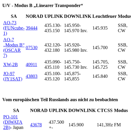
U/V - Modus B „Linearer Transponder“
SA
NORAD
UPLINK
DOWNLINK
Leuchtfeuer
Modu
AO-73
435.130-
145.950-
SSB,
(FUNcube-
39444
145.935
435.150
145.970 Inv.
CW
1)
AO-7
„Modus B“
432.120-
145.920-
SSB,
07530
145.700
(OSCAR
432.180
145.980 Inv.
CW
7)
435.090-
145.750-
145.705,
SSB,
XW-2B
40911
435.110
145.730 Inv.
145.725
CW
JO-97
435.100-
145,875-
SSB,
43803
145.840
(JY1SAT)
435.120
145,855
CW
Vom europäischen Teil Russlands aus nicht zu beobachten
SA
NORAD
UPLINK
DOWNLINK
CTCSS
Modus
PO-101
(DIWATA
437.500
43678
145.900
141,3Hz
FM
2B)
- Japan
+-