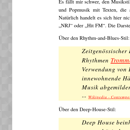
Es fällt mir schwer, den Musikst
und Popmusik mit Texten, die 
Natürlich handelt es sich hier n
„NRJ“ oder „Hit FM“. Die Darste
Über den Rhythm-and-Blues-Stil:
Zeitgenössischer 
Tromm
Rhythmen
Verwendung von H
innewohnende Här
Musik abgemilder
--
Wikipedia - Contemp
Über den Deep-House-Stil:
Deep House beinh