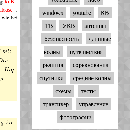
RnB
ng
House
.
windows
youtube
КВ
 wie bei
ТВ
УКВ
антенны
безопасность
длинные
l mit
волны
путешествия
Die
религия
соревнования
ip-Hop
спутники
средние волны
en
схемы
тесты
трансивер
управление
фотографии
g ist