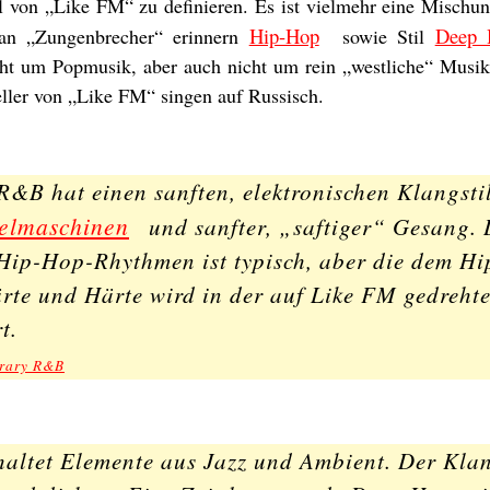
il von „Like FM“ zu definieren. Es ist vielmehr eine Mischu
Hip-Hop
Deep 
an „Zungenbrecher“ erinnern
sowie Stil
icht um Popmusik, aber auch nicht um rein „westliche“ Musik
ller von „Like FM“ singen auf Russisch.
R&B hat einen sanften, elektronischen Klangsti
elmaschinen
und sanfter, „saftiger“ Gesang. 
ip-Hop-Rhythmen ist typisch, aber die dem H
te und Härte wird in der auf Like FM gedreht
t.
orary R&B
altet Elemente aus Jazz und Ambient. Der Klan