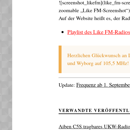
![screenshot_likefm](like_fm-s
zoomable „Like FM-Screenshot“)
Auf der Website heißt es, der R
Playlist des Like FM-Radio
Herzlichen Glückwunsch an L
und Wyborg auf 105,5 MHz!
Frequenz ab 1. Septembe
Update:
VERWANDTE VERÖFFENT
Aiben C5S tragbares UKW-Radio