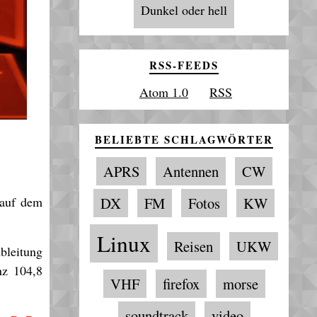
Dunkel oder hell
RSS-FEEDS
Atom 1.0
RSS
BELIEBTE SCHLAGWÖRTER
APRS
Antennen
CW
 auf dem
DX
FM
Fotos
KW
Linux
Reisen
UKW
bleitung
nz 104,8
VHF
firefox
morse
soundtrack
video