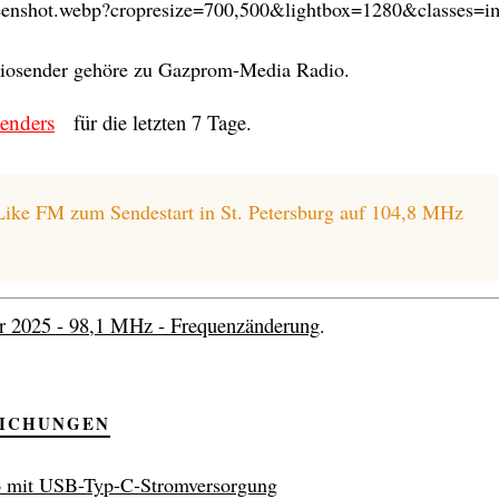
creenshot.webp?cropresize=700,500&lightbox=1280&classes=i
adiosender gehöre zu Gazprom-Media Radio.
senders
für die letzten 7 Tage.
ike FM zum Sendestart in St. Petersburg auf 104,8 MHz
r 2025 - 98,1 MHz - Frequenzänderung
.
LICHUNGEN
 mit USB-Typ-C-Stromversorgung