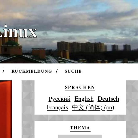
Linux
RÜCKMELDUNG
SUCHE
SPRACHEN
Deutsch
Русский
English
Français
中文 (简体) (cn)
THEMA