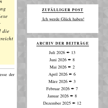
in
ang
ZUFÄLLIGER POST
lexe
Ich werde Glück haben!
r
d die
reicht
ARCHIV DER BEITRÄGE
Juli 2026
✒
13
Juni 2026
✒
8
Mai 2026
✒
2
April 2026
✒
6
esse der
März 2026
✒
3
Februar 2026
✒
7
Januar 2026
✒
8
Dezember 2025
✒
12