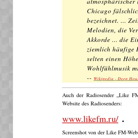
atmosphärischer 
Chicago fälschli
bezeichnet. ... Z
Melodien, die V
Akkorde ... die E
ziemlich häufige
selten einen Höh
Wohlfühlmusik mi
--
Wikipedia - Deep Hou
Auch der Radiosender „Like FM“
Website des Radiosenders:
.
www.likefm.ru/
Screenshot von der Like FM-Webs