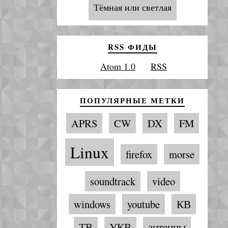
Тёмная или светлая
RSS ФИДЫ
Atom 1.0
RSS
ПОПУЛЯРНЫЕ МЕТКИ
APRS
CW
DX
FM
Linux
firefox
morse
soundtrack
video
windows
youtube
КВ
ТВ
УКВ
антенны