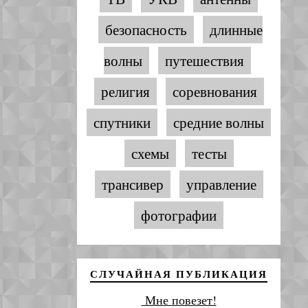
безопасность
длинные
волны
путешествия
религия
соревнования
спутники
средние волны
схемы
тесты
трансивер
управление
фотографии
СЛУЧАЙНАЯ ПУБЛИКАЦИЯ
Мне повезет!