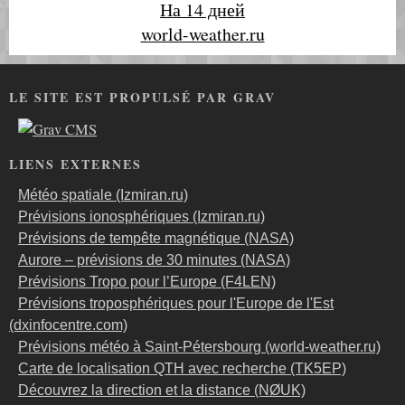
На 14 дней
world-weather.ru
LE SITE EST PROPULSÉ PAR GRAV
LIENS EXTERNES
Météo spatiale (Izmiran.ru)
Prévisions ionosphériques (Izmiran.ru)
Prévisions de tempête magnétique (NASA)
Aurore – prévisions de 30 minutes (NASA)
Prévisions Tropo pour l’Europe (F4LEN)
Prévisions troposphériques pour l'Europe de l'Est
(dxinfocentre.com)
Prévisions météo à Saint-Pétersbourg (world-weather.ru)
Carte de localisation QTH avec recherche (TK5EP)
Découvrez la direction et la distance (NØUK)