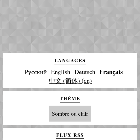
LANGAGES
Français
Русский
English
Deutsch
中文 (简体) (cn)
THÈME
Sombre ou clair
FLUX RSS