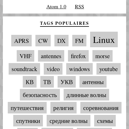
Atom 1.0
RSS
TAGS POPULAIRES
Linux
APRS
CW
DX
FM
VHF
antennes
firefox
morse
soundtrack
video
windows
youtube
КВ
ТВ
УКВ
антенны
безопасность
длинные волны
путешествия
религия
соревнования
спутники
средние волны
схемы